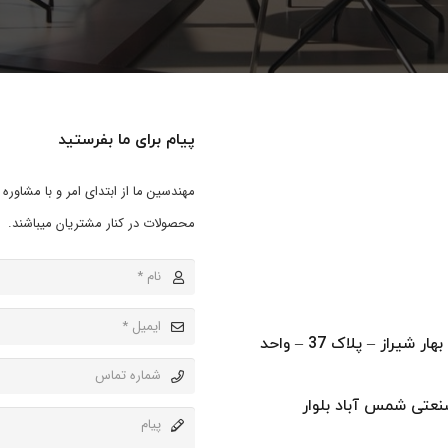
پیام برای ما بفرستید
مهندسین ما از ابتدای امر و با مشاور
محصولات در کنار مشتریان میباشند.
دفتر مرکزی: تهران – میدان هفت تیر – خیابان بهار شیراز – پلاک 37 – واحد
م- شهرک صنعتی شمس آباد بلوار