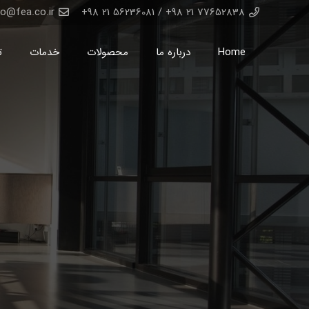
fo@fea.co.ir
77652838 21 98+ / 56236081 21 98+
Home
درباره ما
محصولات
خدمات
ت